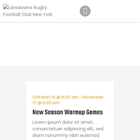
Schedule
Our Team
Johnny Triangles
Tournament
Youth
Join Us
Contact Us
October 14 @ 8:00 am
-
November
17 @ 5:00 pm
New Season Warmup Games
Lorem ipsum dolor sit amet,
consectetuer adipiscing elit, sed
diam nonummy nibh euismod